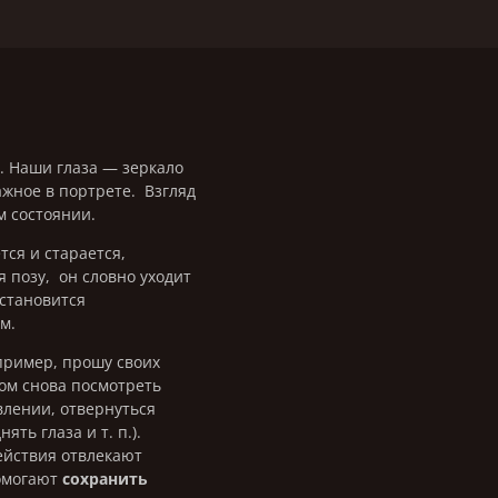
. Наши глаза — зеркало
ажное в портрете. Взгляд
м состоянии.
тся и старается,
 позу, он словно уходит
 становится
м.
апример, прошу своих
том снова посмотреть
влении, отвернуться
ять глаза и т. п.).
ействия отвлекают
омогают
сохранить