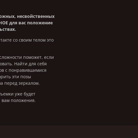
и
ожных, несвойственных
ОЕ для вас положение
ьствах.
такте со своим телом это
 сложности поможет, если
вать. Найти для себя
ов с понравившимися
орить эти позы
ма перед зеркалом.
съемки уже будет
 вам положения.