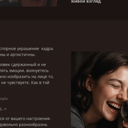
живой взгляд
.
спорное украшение кадра.
ьны и артистичны.
еловек сдержанный и не
ять эмоции, волнуетесь
жно изобразить на лице то,
не чувствуете. Как в той
сь!»
д…»
ся от вашего настроения.
довольно разнообразна.