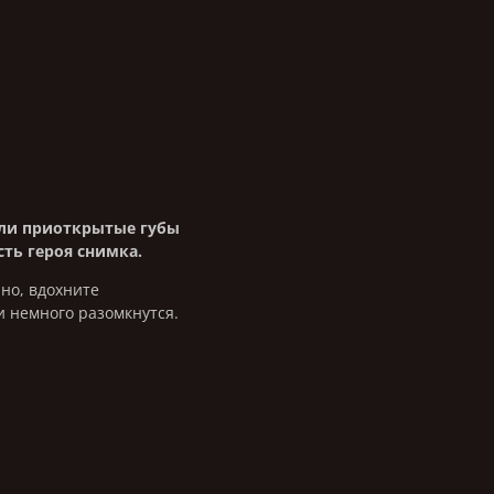
или приоткрытые губы
ть героя снимка.
нно, вдохните
и немного разомкнутся.