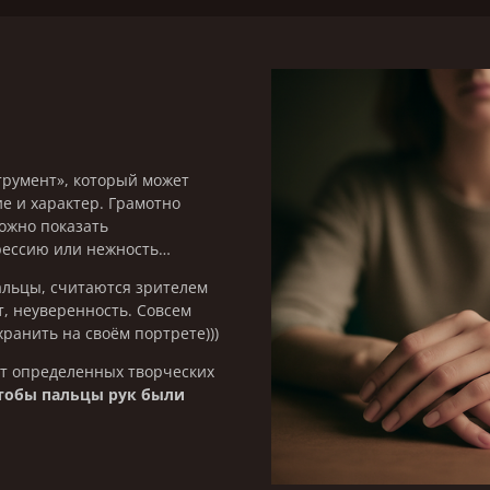
трумент», который может
е и характер. Грамотно
можно показать
рессию или нежность…
льцы, считаются зрителем
т, неуверенность. Совсем
хранить на своём портрете)))
ят определенных творческих
чтобы пальцы рук были