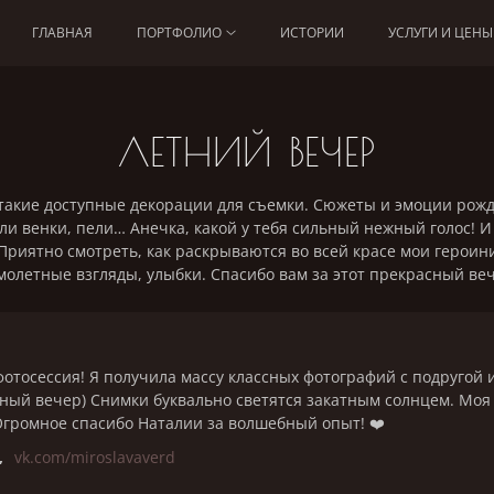
ГЛАВНАЯ
ПОРТФОЛИО
ИСТОРИИ
УСЛУГИ И ЦЕНЫ
ЛЕТНИЙ ВЕЧЕР
акие доступные декорации для съемки. Сюжеты и эмоции рожд
ли венки, пели… Анечка, какой у тебя сильный нежный голос! И
Приятно смотреть, как раскрываются во всей красе мои героини
олетные взгляды, улыбки. Спасибо вам за этот прекрасный ве
отосессия! Я получила массу классных фотографий с подругой
ный вечер) Снимки буквально светятся закатным солнцем. Моя
Огромное спасибо Наталии за волшебный опыт! ❤️
,
vk.com/miroslavaverd