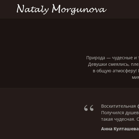
Природа — чудесные и т
Девушки смеялись, пле
в общую атмосферу! 
мим
“
Восхитительная ф
Получился душев
такая чудесная. 
Анна Култашева