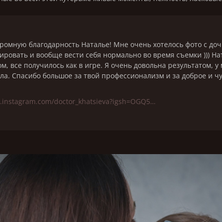
ромную благодарность Наталье! Мне очень хотелось фото с доч
зировать и вообще вести себя нормально во время съемки ))) Н
ом, все получилось как в игре. Я очень довольна результатом, у
тела. Спасибо большое за твой профессионализм и за доброе и ч
www.instagram.com/doctor_khatsieva?igsh=OGQ5ZDc2ODk2ZA%3D%3D&utm_source=qr