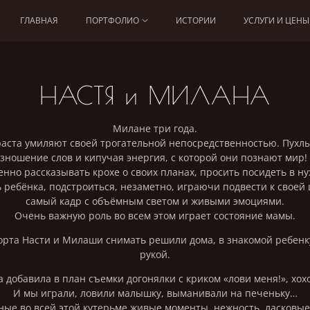
ГЛАВНАЯ
ПОРТФОЛИО
ИСТОРИИ
УСЛУГИ И ЦЕНЫ
НАСТЯ и МИЛАНА
Милане три года.
аста умиляют своей трогательной непосредственностью. Пухл
ношение слов и кипучая энергия, с которой они познают мир!
енно рассказывать крохе о своих планах, просить посидеть в н
 ребёнка, подстроиться, незаметно, играючи подвести к своей 
самый кадр с объёмным светом и живыми эмоциями.
Очень важную роль во всем этом играет состояние мамы.
орта Насти и Милаши снимать решили дома, в знакомой ребенку 
рукой.
 добавила в план съемки догонялки с криком «лови меня!», хох
И мы играли, ловили малышку, выманивали на печеньку…
ые во всей этой кутерьме живые моменты, нежность, ласковые