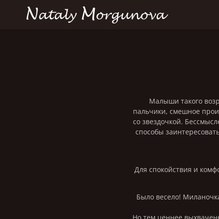
Малыши такого возр
пальчики, смешное произ
со звездочкой. Бессмысл
способы заинтересовать
Для спокойствия и комф
Было весело! Миланочка
Но тем ценнее выхваченн